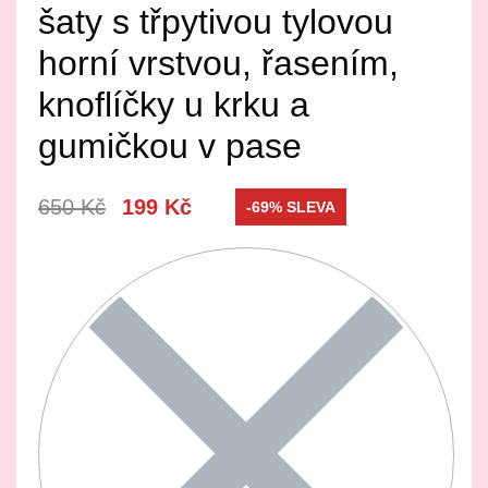
šaty s třpytivou tylovou
horní vrstvou, řasením,
knoflíčky u krku a
gumičkou v pase
650
Kč
199
Kč
-69% SLEVA