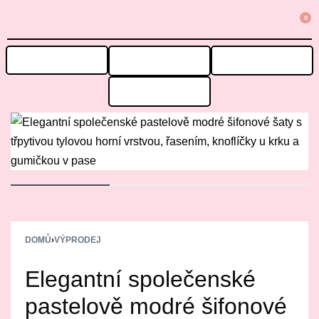
0
STÁLÝ SORTIMENT
ULOV SI!
VÝPRODEJ
🎁STYLE BOXY
DOMŮ
›
VÝPRODEJ
Elegantní společenské
pastelově modré šifonové