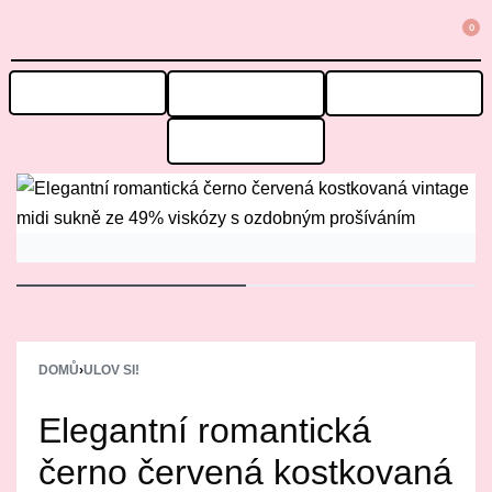
0
STÁLÝ SORTIMENT
ULOV SI!
VÝPRODEJ
🎁STYLE BOXY
DOMŮ
›
ULOV SI!
Elegantní romantická
černo červená kostkovaná